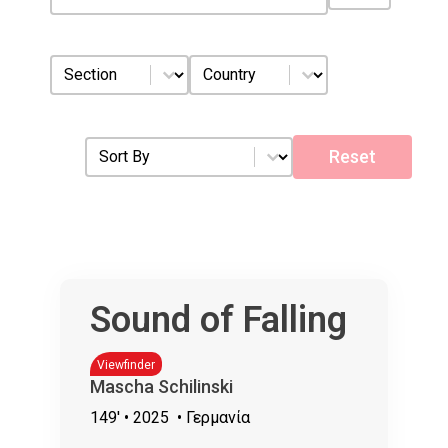
Section
Country
Select content
Select content
Sort by
Sort content
Reset
Sound of Falling
Viewfinder
Mascha Schilinski
149'
• 2025
• Γερμανία