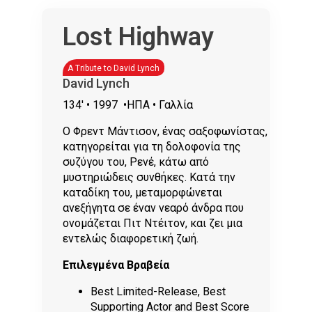
Lost Highway
A Tribute to David Lynch
David Lynch
134'
• 1997
•ΗΠΑ • Γαλλία
Ο Φρεντ Μάντισον, ένας σαξοφωνίστας,
κατηγορείται για τη δολοφονία της
συζύγου του, Ρενέ, κάτω από
μυστηριώδεις συνθήκες. Κατά την
καταδίκη του, μεταμορφώνεται
ανεξήγητα σε έναν νεαρό άνδρα που
ονομάζεται Πιτ Ντέιτον, και ζει μια
εντελώς διαφορετική ζωή.
Επιλεγμένα Βραβεία
Best Limited-Release, Best
Supporting Actor and Best Score