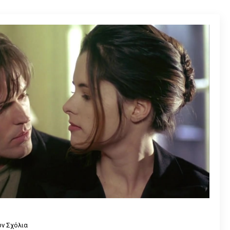
ν Σχόλια