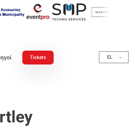
ηγοί
EL
Tickets
rtley