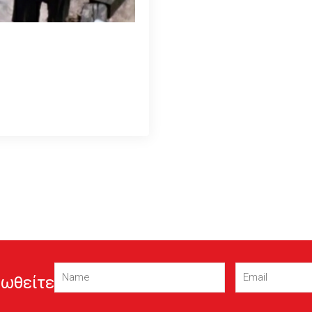
Name
Email
(Required)
(Required)
ωθείτε