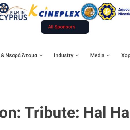
All Sponsors
ά & Νεαρά Άτομα
Industry
Media
Χορ
on:
Tribute: Hal Ha