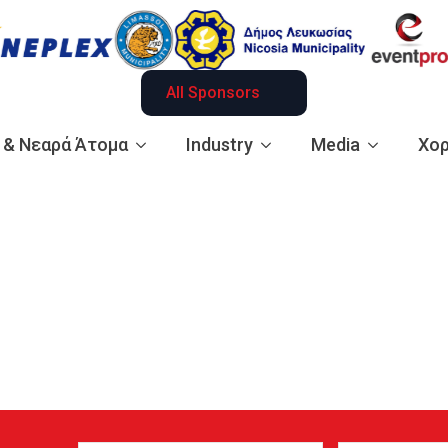
All Sponsors
ά & Νεαρά Άτομα
Industry
Media
Χορ
Name
Email
(Required)
(Required)