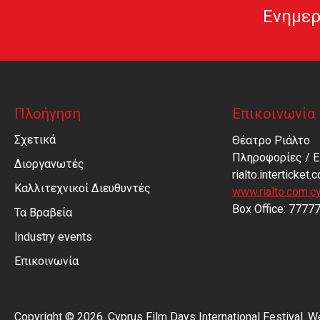
Ενημερ
Πλοήγηση
Επικοινωνία
Σχετικά
Θέατρο Ριάλτο
Πληροφορίες / Ε
Διοργανωτές
rialto.interticket.
Καλλιτεχνικοί Διευθυντές
www.rialto.com.c
Βοx Office: 7777
Τα Βραβεία
Industry events
Επικοινωνία
Copyright © 2026. Cyprus Film Days International Festival. 