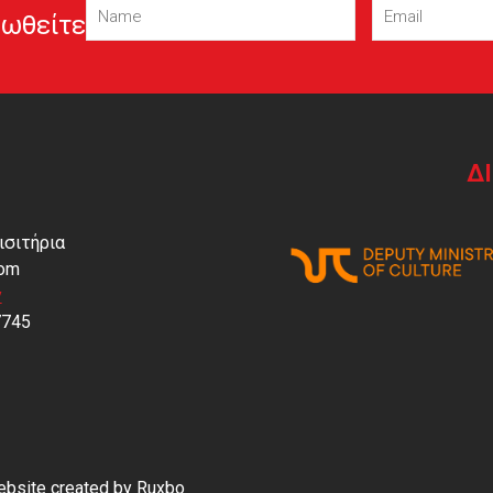
ωθείτε
Δ
ισιτήρια
com
y
7745
Website created by
Ruxbo