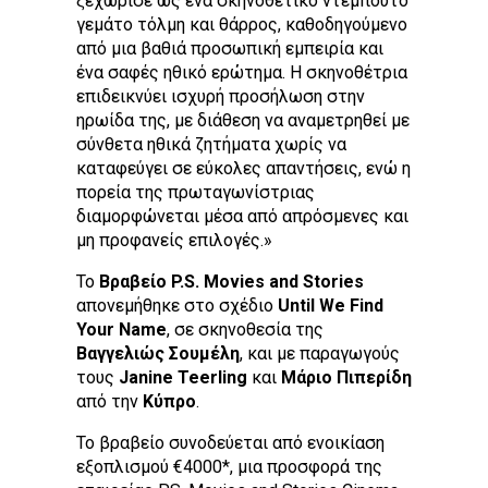
γεμάτο τόλμη και θάρρος, καθοδηγούμενο
από μια βαθιά προσωπική εμπειρία και
ένα σαφές ηθικό ερώτημα. Η σκηνοθέτρια
επιδεικνύει ισχυρή προσήλωση στην
ηρωίδα της, με διάθεση να αναμετρηθεί με
σύνθετα ηθικά ζητήματα χωρίς να
καταφεύγει σε εύκολες απαντήσεις, ενώ η
πορεία της πρωταγωνίστριας
διαμορφώνεται μέσα από απρόσμενες και
μη προφανείς επιλογές.»
Το
Βραβείο P.S. Movies and Stories
απονεμήθηκε στο σχέδιο
Until We Find
Your Name
, σε σκηνοθεσία της
Βαγγελιώς Σουμέλη
, και με παραγωγούς
τους
Janine Teerling
και
Μάριο Πιπερίδη
από την
Κύπρο
.
Το βραβείο συνοδεύεται από ενοικίαση
εξοπλισμού €4000*, μια προσφορά της
εταιρείας P.S. Movies and Stories Cinema