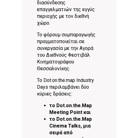
διασύνδεσης
επαγγελματιών της εγγύς
περιοχής με τον διεθνή
χώρο.
Το φόρουμ συμπαραγωγής
πραγματοποιείται σε
συνεργασία με την Αγορά
του Διεθνούς Φεστιβάλ
Κινηματογράφου
Θεσσαλονίκης.
Το Dot.on.the.map Industry
Days περιλαμβάνει δύο
κύριες δράσεις:
το Dot.on.the.Μap
Meeting Point και
το Dot.on.the.Μap
Cinema Talks, μια
σειρά από