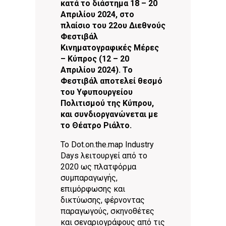
κατά το διάστημα 18 – 20
Απριλίου 2024, στο
πλαίσιο του 22ου Διεθνούς
Φεστιβάλ
Κινηματογραφικές Μέρες
– Κύπρος (12 – 20
Απριλίου 2024). Το
Φεστιβάλ αποτελεί θεσμό
του Υφυπουργείου
Πολιτισμού της Κύπρου,
και συνδιοργανώνεται με
το Θέατρο Ριάλτο.
Το Dot.on.the.map Industry
Days λειτουργεί από το
2020 ως πλατφόρμα
συμπαραγωγής,
επιμόρφωσης και
δικτύωσης, φέρνοντας
παραγωγούς, σκηνοθέτες
και σεναριογράφους από τις