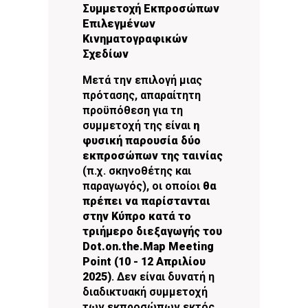
Συμμετοχή Εκπροσώπων
Επιλεγμένων
Κινηματογραφικών
Σχεδίων
Μετά την επιλογή μιας
πρότασης, απαραίτητη
προϋπόθεση για τη
συμμετοχή της είναι
η
φυσική παρουσία δύο
εκπρoσώπων της ταινίας
(π.χ. σκηνοθέτης και
παραγωγός), οι οποίοι
θα
πρέπει να παρίστανται
στην Κύπρο κατά το
τριήμερο διεξαγωγής του
Dot.on.the.Μap Meeting
Point (10 - 12 Απριλίου
2025)
. Δεν είναι δυνατή η
διαδικτυακή συμμετοχή
των εκπροσώπων εκτός