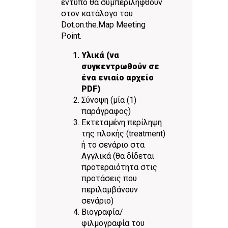
έντυπο θα συμπεριληφθούν
στον κατάλογο του
Dot.on.the.Μap Meeting
Point.
Υλικά (να
συγκεντρωθούν σε
ένα ενιαίο αρχείο
PDF)
Σύνοψη (μία (1)
παράγραφος)
Εκτεταμένη περίληψη
της πλοκής (treatment)
ή το σενάριο στα
Αγγλικά (θα δίδεται
προτεραιότητα στις
προτάσεις που
περιλαμβάνουν
σενάριο)
Βιογραφία/
φιλμογραφία του