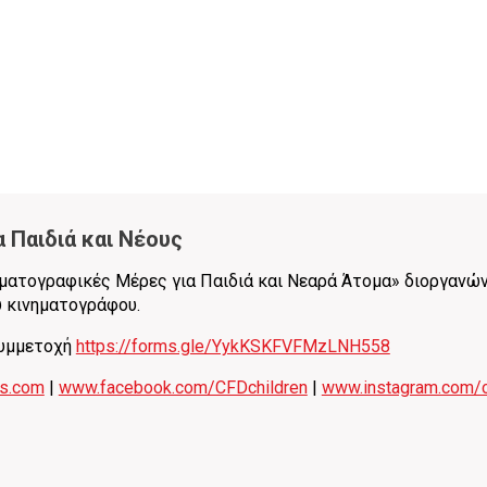
α Παιδιά και Νέους
ματογραφικές Μέρες για Παιδιά και Νεαρά Άτομα» διοργανών
 κινηματογράφου.
συμμετοχή
https://forms.gle/YykKSKFVFMzLNH558
ys.com
|
www.facebook.com/CFDchildren
|
www.instagram.com/c