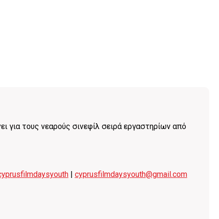
ει για τους νεαρούς σινεφίλ σειρά εργαστηρίων από
yprusfilmdaysyouth
|
cyprusfilmdaysyouth@gmail.com