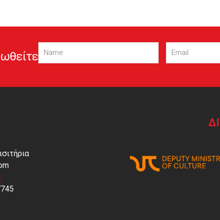
Name
Email
ωθείτε
(Required)
(Required)
Δ
ισιτήρια
com
y
7745