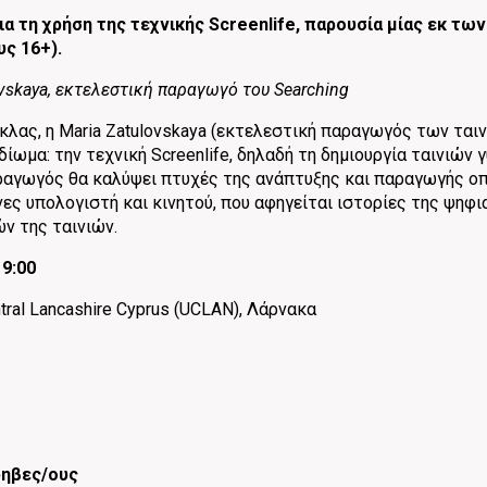
ια τη χρήση της τεχνικής Screenlife, παρουσία μίας εκ τ
υς 16+).
ovskaya, εκτελεστική παραγωγό του Searching
λας, η Maria Zatulovskaya (εκτελεστική παραγωγός των ταινιώ
δίωμα: την τεχνική Screenlife, δηλαδή τη δημιουργία ταινιών
αγωγός θα καλύψει πτυχές της ανάπτυξης και παραγωγής οπ
ες υπολογιστή και κινητού, που αφηγείται ιστορίες της ψηφι
ν της ταινιών.
19:00
ntral Lancashire Cyprus (UCLAN), Λάρνακα
φηβες/ους