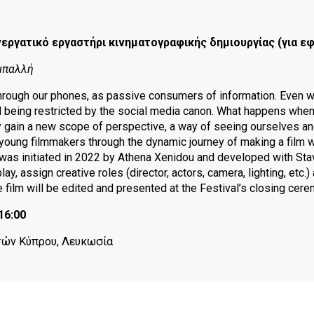
g
νεργατικό εργαστήρι κινηματογραφικής δημιουργίας (για ε
αμπαλλή
hrough our phones, as passive consumers of information. Even w
ll being restricted by the social media canon. What happens when 
 gain a new scope of perspective, a way of seeing ourselves and
young filmmakers through the dynamic journey of making a film wit
was initiated in 2022 by Athena Xenidou and developed with Stav
ay, assign creative roles (director, actors, camera, lighting, etc.)
e film will be edited and presented at the Festival’s closing cere
16:00
ών Κύπρου, Λευκωσία