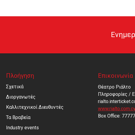
Ενημερ
Πλοήγηση
Επικοινωνία
Σχετικά
Θέατρο Ριάλτο
Πληροφορίες / Ε
Διοργανωτές
rialto.interticket.
Καλλιτεχνικοί Διευθυντές
www.rialto.com.c
Βοx Office: 7777
Τα Βραβεία
Industry events