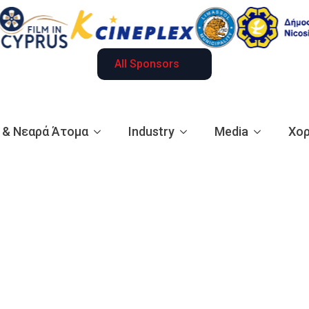
All Sponsors
ά & Νεαρά Άτομα
Industry
Media
Χορ