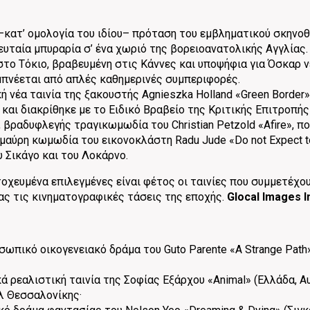
–κατ’ ομολογία του ιδίου– πρόταση του εμβληματικού σκηνοθέ
υταία μπυραρία σ’ ένα χωριό της βορειοανατολικής Αγγλίας.
στο Τόκιο, βραβευμένη στις Κάννες και υποψήφια για Όσκαρ 
μπνέεται από απλές καθημερινές συμπεριφορές.
ή νέα ταινία της ξακουστής Agnieszka Holland «Green Border»
και διακρίθηκε με το Ειδικό Βραβείο της Κριτικής Επιτροπής
, βραδυφλεγής τραγικωμωδία του Christian Petzold «Afire», 
μαύρη κωμωδία του εικονοκλάστη Radu Jude «Do not Expect to
 Σικάγο και του Λοκάρνο.
χευμένα επιλεγμένες είναι φέτος οι ταινίες που συμμετέχουν 
ς τις κινηματογραφικές τάσεις της εποχής.
Glocal Images I
σωπικό οικογενειακό δράμα του Guto Parente «A Strange Path»
ά ρεαλιστική ταινία της Σοφίας Εξάρχου «Animal» (Ελλάδα, Α
λ Θεσσαλονίκης·