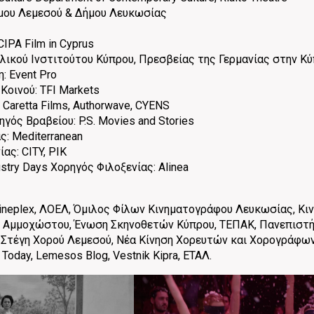
ήμου Λεμεσού & Δήμου Λευκωσίας
CIPA Film in Cyprus
λλικού Ινστιτούτου Κύπρου, Πρεσβείας της Γερμανίας στην Κ
: Event Pro
Κοινού: TFI Markets
Caretta Films, Authorwave, CYENS
γός Βραβείου: P.S. Movies and Stories
ς: Mediterranean
ας: CITY, ΡΙΚ
stry Days Χορηγός Φιλοξενίας: Alinea
-Cineplex, ΛΟΕΛ, Όμιλος Φίλων Κινηματογράφου Λευκωσίας, Κ
 Αμμοχώστου, Ένωση Σκηνοθετών Κύπρου, ΤΕΠΑΚ, Πανεπιστήμι
Στέγη Χορού Λεμεσού, Νέα Κίνηση Χορευτών και Χορογράφων Κ
Today, Lemesos Blog, Vestnik Kipra, ΕΤΑΛ.