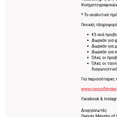
Κινηματογραφικών 
* Το αναλυτικό πρ
Γενικές πληροφορί
€5 ανά προβο
Δωρεάν για φ
Δωρεάν για μ
Δωρεάν για 
Όλες οι προβ
Όλες οι ταιν
διαγωνιστικό
Για περισσότερες 
www.cyprusfilmda
Facebook & Instagra
Διοργανωτές:
Deputy Ministry of 