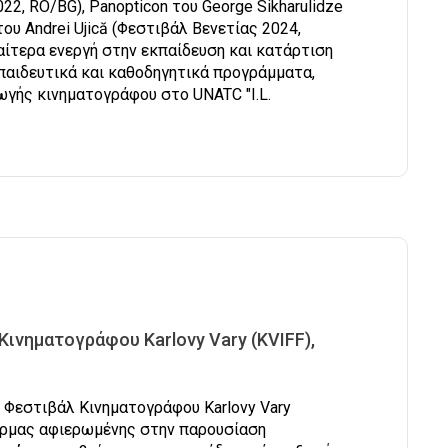
, RO/BG), Panopticon του George Sikharulidze
του Andrei Ujică (Φεστιβάλ Βενετίας 2024,
ιαίτερα ενεργή στην εκπαίδευση και κατάρτιση
παιδευτικά και καθοδηγητικά προγράμματα,
γής κινηματογράφου στο UNATC "I.L.
Κινηματογράφου Karlovy Vary (KVIFF),
ς Φεστιβάλ Κινηματογράφου Karlovy Vary
τφόρμας αφιερωμένης στην παρουσίαση