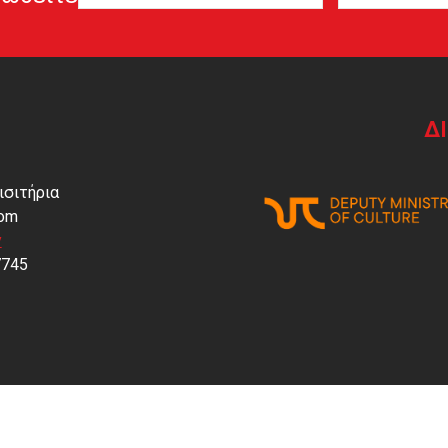
Δ
ισιτήρια
com
y
7745
Website created by
Ruxbo