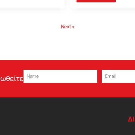
Next »
Name
Email
ωθείτε
(Required)
(Required)
Δ