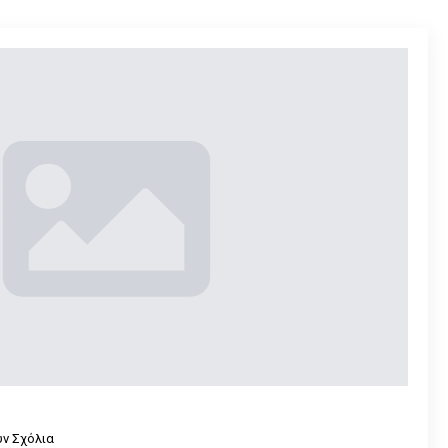
ν Σχόλια