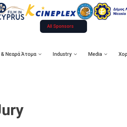
All Sponsors
ά & Νεαρά Άτομα
Industry
Media
Χορ
Jury