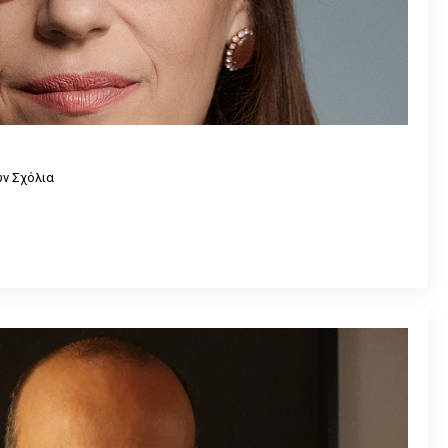
ν Σχόλια