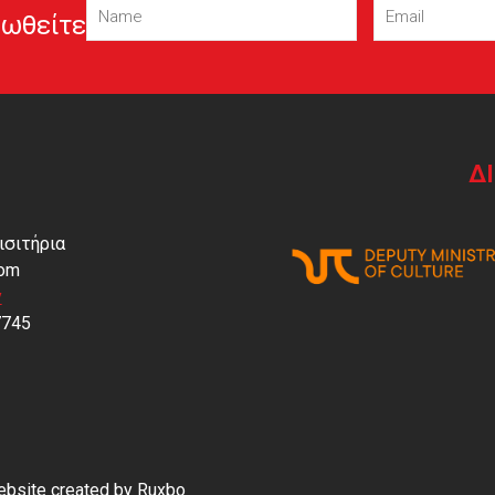
ωθείτε
(Required)
(Required)
Δ
ισιτήρια
com
y
7745
Website created by
Ruxbo