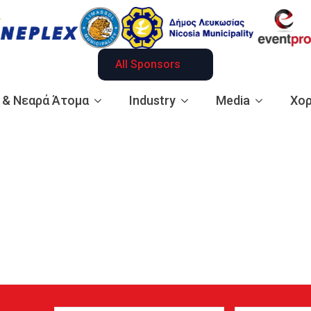
All Sponsors
ά & Νεαρά Άτομα
Industry
Media
Χορ
Name
Email