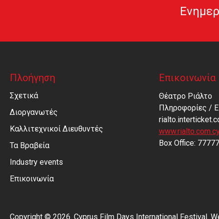
Ενημερ
Πλοήγηση
Επικοινωνία
Σχετικά
Θέατρο Ριάλτο
Πληροφορίες / Ε
Διοργανωτές
rialto.interticket.
Καλλιτεχνικοί Διευθυντές
www.rialto.com.c
Βοx Office: 7777
Τα Βραβεία
Industry events
Επικοινωνία
Copyright © 2026. Cyprus Film Days International Festival. 