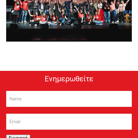
Ενημερωθείτε
Name
(Required)
Email
(Required)